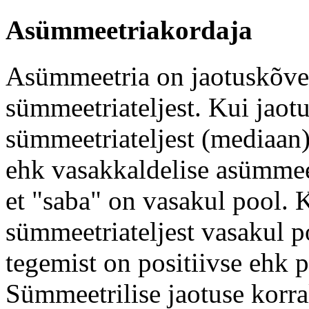
Asümmeetriakordaja
Asümmeetria on jaotuskõv
sümmeetriateljest. Kui ja
sümmeetriateljest (mediaan)
ehk vasakkaldelise asümmeet
et "saba" on vasakul pool
sümmeetriateljest vasakul p
tegemist on positiivse ehk 
Sümmeetrilise jaotuse korr