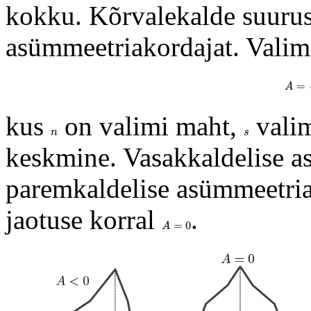
kokku. Kõrvalekalde suurus
asümmeetriakordajat. Valim
A
=
A
kus
on valimi maht,
valim
n
s
n
s
keskmine. Vasakkaldelise a
paremkaldelise asümmeetria
jaotuse korral
.
A
=
0
=
0
A