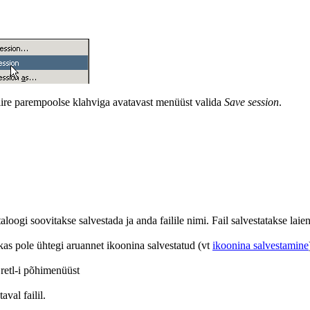
ire parempoolse klahviga avatavast menüüst valida
Save session
.
aloogi soovitakse salvestada ja anda failile nimi. Fail salvestatakse laie
 kas pole ühtegi aruannet ikoonina salvestatud (vt
ikoonina salvestamine
retl-i põhimenüüst
aval failil.