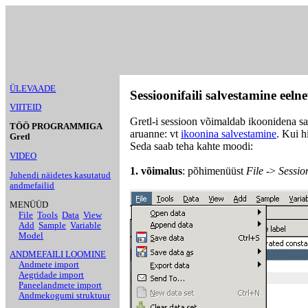
ÜLEVAADE
Sessioonifaili salvestamine eel
VIITEID
Gretl-i sessioon võimaldab ikoonidena sal
TÖÖ PROGRAMMIGA
aruanne: vt
ikoonina salvestamine
. Kui h
Gretl
Seda saab teha kahte moodi:
VIDEO
1. võimalus
: põhimenüüst
File
->
Session
Juhendi näidetes kasutatud
andmefailid
MENÜÜD
File
Tools
Data
View
Add
Sample
Variable
Model
ANDMEFAILI LOOMINE
Andmete import
Aegridade import
Paneelandmete import
Andmekogumi struktuur