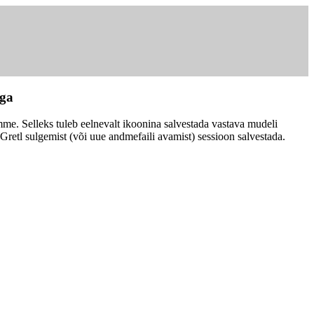
ega
mme. Selleks tuleb eelnevalt ikoonina salvestada vastava mudeli
Gretl sulgemist (või uue andmefaili avamist) sessioon salvestada.