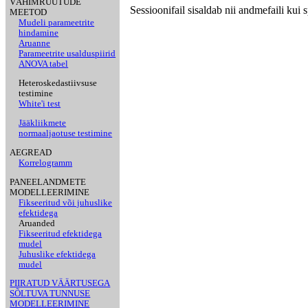
VÄHIMRUUTUDE
Sessioonifail sisaldab nii andmefaili kui 
MEETOD
Mudeli parameetrite
hindamine
Aruanne
Parameetrite usalduspiirid
ANOVA tabel
Heteroskedastiivsuse
testimine
White'i test
Jääkliikmete
normaaljaotuse testimine
AEGREAD
Korrelogramm
PANEELANDMETE
MODELLEERIMINE
Fikseeritud või juhuslike
efektidega
Aruanded
Fikseeritud efektidega
mudel
Juhuslike efektidega
mudel
PIIRATUD VÄÄRTUSEGA
SÕLTUVA TUNNUSE
MODELLEERIMINE