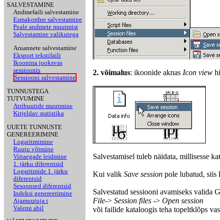
SALVESTAMINE
Andmefaili salvestamine
Esmakordne salvestamine
Peale andmete muutmist
Salvestamine valikutega
Aruannete salvestamine
Eksport tekstifaili
Ikoonina jooksvas
sessioonis
2. võimalus
: ikoonide aknas
Icon view
hi
Sessiooni salvestamine
TUNNUSTEGA
TUTVUMINE
Atribuutide muutmine
Kirjeldav statistika
UUETE TUNNUSTE
GENEREERIMINE
Logaritmimine
Ruutu võtmine
Salvestamisel tuleb näidata, millisesse kat
Viitaegade leidmine
1. järku diferentsid
Logaritmide 1. järku
Kui valik
Save session
pole lubatud, siis
diferentsid
Sesoonsed diferentsid
Salvestatud sessiooni avamiseks valida G
Indeksi genereerimine
File
->
Session files
->
Open session
Ajamuutuja
t
Valemi abil
või failide kataloogis teha topeltklõps vast