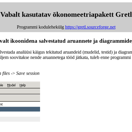
Vabalt kasutatav ōkonomeetriapakett Gretl
Programmi kodulehekülg
https://gretl.sourceforge.net
nevalt ikoonidena salvestatud aruannete ja diagrammid
vestada analüüsi käigus tekitatud aruandeid (mudelid, testid) ja diagra
iljem soovitakse nende aruannetega tööd jätkata, tuleb enne programmi 
 files
->
Save session