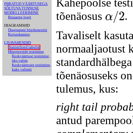
Kahepoolse test
PIIRATUD VÄÄRTUSEGA
α
/
2
SÕLTUVA TUNNUSE
/
2
tõenäosus
.
MODELLEERIMINE
α
Binaarne logit
DIAGRAMMID
Diagrammi hüpikmenüü
Tavaliselt kasut
Kujundamine
LISAVAHENDID
normaaljaotust k
Statistilised tabelid
Hüpoteeside testimine
Keskväärtuse testimine,
standardhälbega
üks valim
Keskväärtuste testimine,
kaks valimit
tõenäosuseks on 
tulemus, kus:
right tail probab
antud parempool