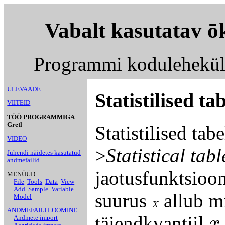
Vabalt kasutatav ō
Programmi kodulehekü
ÜLEVAADE
Statistilised ta
VIITEID
TÖÖ PROGRAMMIGA
Gretl
Statistilised ta
VIDEO
>
Statistical tabl
Juhendi näidetes kasutatud
andmefailid
jaotusfunktsioon
MENÜÜD
File
Tools
Data
View
Add
Sample
Variable
suurus
allub mi
Model
X
X
ANDMEFAILI LOOMINE
x
täiendkvantiil
Andmete import