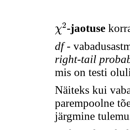
χ
2
2
-jaotuse
korra
χ
df
- vabadusastm
right-tail probab
mis on testi olu
Näiteks kui vab
parempoolne tõe
järgmine tulemu