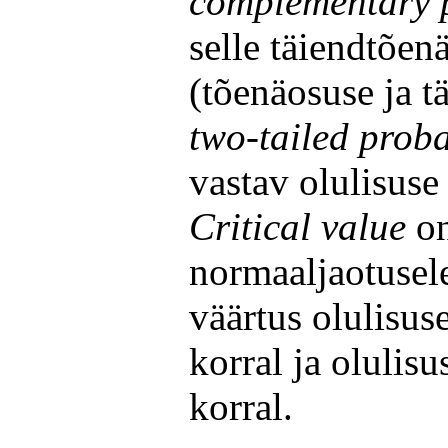
complementary p
selle täiendtõen
(tõenäosuse ja 
two-tailed proba
vastav olulisuse
Critical value
on
normaaljaotusele 
väärtus olulisus
korral ja olulisu
korral.