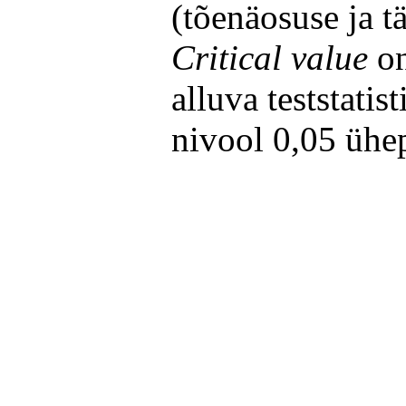
(tõenäosuse ja 
Critical value
on
alluva teststatis
nivool 0,05 ühep