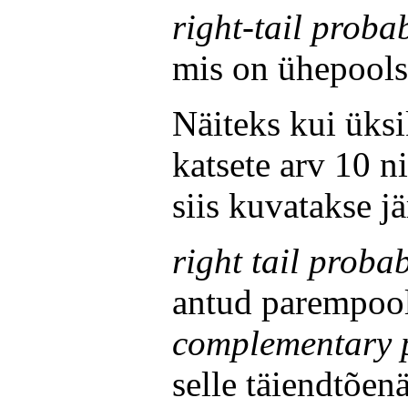
right-tail probab
mis on ühepoolse
Näiteks kui üks
katsete arv 10 
siis kuvatakse j
right tail probab
antud parempool
complementary p
selle täiendtõen