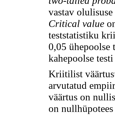
two-tailed proba
vastav olulisuse
Critical value
o
teststatistiku kr
0,05 ühepoolse t
kahepoolse testi
Kriitilist väärtu
arvutatud empiir
väärtus on nullis
on nullhüpotees