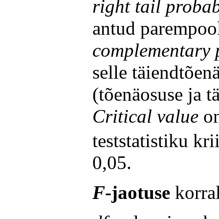
right tail probab
antud parempool
complementary p
selle täiendtõen
(tõenäosuse ja 
Critical value
o
teststatistiku kr
0,05.
F
-jaotuse
korral