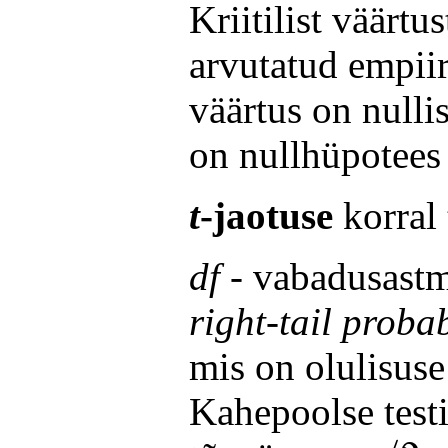
Kriitilist väärtu
arvutatud empiir
väärtus on nullis
on nullhüpotees
t
-jaotuse
korral 
df
- vabadusastm
right-tail probab
mis on olulisus
Kahepoolse test
α
/
2