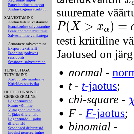
x
Aegridade import
Paneelandmete import
suuremate väärt
Andmekogumi struktuur
P
(
X
>
x
α
)
=
α
SALVESTAMINE
(
>
)
=
Andmefaili salvestamine
P
X
x
Esmakordne salvestamine
α
Peale andmete muutmist
Salvestamine valikutega
testi kriitiline 
Aruannete salvestamine
Eksport tekstifaili
Jaotused on jär
Ikoonina jooksvas
sessioonis
Sessiooni salvestamine
normal
-
norm
TUNNUSTEGA
TUTVUMINE
Atribuutide muutmine
t
-
t
-jaotus
;
Kirjeldav statistika
χ
UUETE TUNNUSTE
chi-square
-
GENEREERIMINE
Logaritmimine
Ruutu võtmine
F
-
F
-jaotus
;
Viitaegade leidmine
1. järku diferentsid
Logaritmide 1. järku
binomial
-
diferentsid
Sesoonsed diferentsid
Indeksi genereerimine