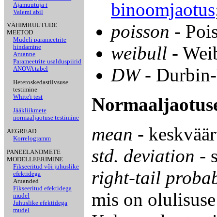
binoomjaotus
Ajamuutuja
t
Valemi abil
poisson
- Pois
VÄHIMRUUTUDE
MEETOD
Mudeli parameetrite
weibull
- Weib
hindamine
Aruanne
Parameetrite usalduspiirid
DW
- Durbin-W
ANOVA tabel
Heteroskedastiivsuse
testimine
White'i test
Normaaljaotus
Jääkliikmete
normaaljaotuse testimine
mean
- keskväär
AEGREAD
Korrelogramm
std. deviation
- 
PANEELANDMETE
MODELLEERIMINE
Fikseeritud või juhuslike
right-tail probab
efektidega
Aruanded
Fikseeritud efektidega
mis on olulisus
mudel
Juhuslike efektidega
mudel