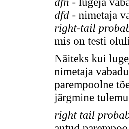
dfn
- lugeja vab
dfd
- nimetaja v
right-tail probab
mis on testi olu
Näiteks kui luge
nimetaja vabadu
parempoolne tõe
järgmine tulemu
right tail probab
antud parempool