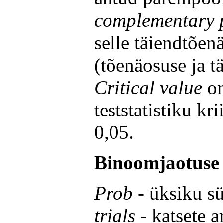
complementary p
selle täiendtõen
(tõenäosuse ja 
Critical value
o
teststatistiku kr
0,05.
Binoomjaotuse
Prob
- üksiku s
trials
- katsete a