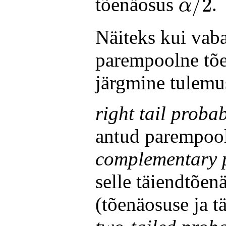
/
2
tõenäosus
.
α
Näiteks kui vaba
parempoolne tõe
järgmine tulemu
right tail probab
antud parempool
complementary p
selle täiendtõen
(tõenäosuse ja 